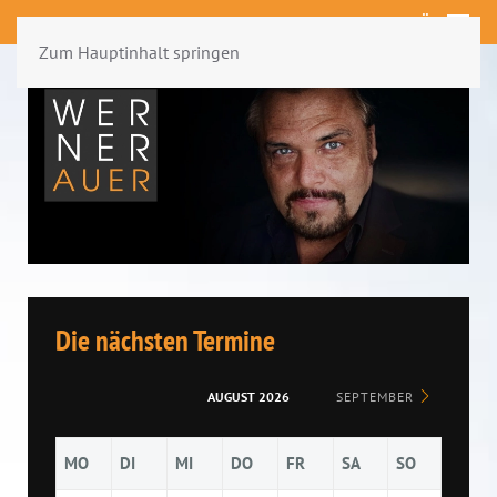
MENÜ
Zum Hauptinhalt springen
Die nächsten Termine
AUGUST 2026
SEPTEMBER
MO
DI
MI
DO
FR
SA
SO