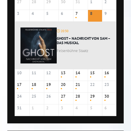
27
28
29
30
31
1
2
3
4
5
6
7
8
9
20:30
GHOST – NACHRICHT VON SAM –
DAS MUSICAL
Felsenbühne Staatz
10
11
12
13
14
15
16
17
18
19
20
21
22
23
24
25
26
27
28
29
30
31
1
2
3
4
5
6