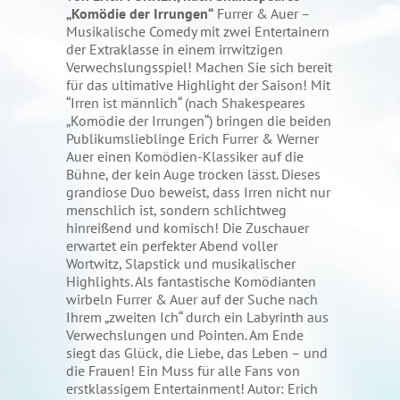
„Komödie der Irrungen“
Furrer & Auer –
Musikalische Comedy mit zwei Entertainern
der Extraklasse in einem irrwitzigen
Verwechslungsspiel! Machen Sie sich bereit
für das ultimative Highlight der Saison! Mit
“Irren ist männlich“ (nach Shakespeares
„Komödie der Irrungen“) bringen die beiden
Publikumslieblinge Erich Furrer & Werner
Auer einen Komödien-Klassiker auf die
Bühne, der kein Auge trocken lässt. Dieses
grandiose Duo beweist, dass Irren nicht nur
menschlich ist, sondern schlichtweg
hinreißend und komisch! Die Zuschauer
erwartet ein perfekter Abend voller
Wortwitz, Slapstick und musikalischer
Highlights. Als fantastische Komödianten
wirbeln Furrer & Auer auf der Suche nach
Ihrem „zweiten Ich“ durch ein Labyrinth aus
Verwechslungen und Pointen. Am Ende
siegt das Glück, die Liebe, das Leben – und
die Frauen! Ein Muss für alle Fans von
erstklassigem Entertainment! Autor: Erich