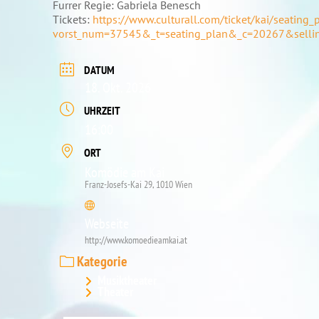
Furrer Regie: Gabriela Benesch
Tickets:
https://www.culturall.com/ticket/kai/seating_
vorst_num=37545&_t=seating_plan&_c=20267&selli
DATUM
18. Okt. 2026
UHRZEIT
16:00
ORT
Komödie am Kai
Franz-Josefs-Kai 29, 1010 Wien
Webseite
http://www.komoedieamkai.at
Kategorie
Musiktheater
Theater